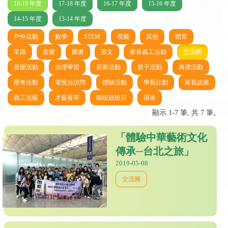
18-19 年度
17-18 年度
16-17 年度
15-16 年度
14-15 年度
13-14 年度
戶外活動
數學
STEM
視藝
其他
體育
常識
音樂
圖書
英文
家長義工活動
交流團
音樂活動
自理學習
迎新活動
親子活動
典禮活動
歷奇活動
電視台訪問
體驗活動
學長計劃
家長講座
義工送暖
才藝薈萃
聯校競技日
環保
顯示 1-7 筆, 共 7 筆。
「體驗中華藝術文化
傳承─台北之旅」
2019-05-08
交流團