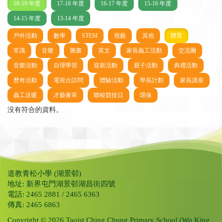
18-19 年度
17-18 年度
16-17 年度
15-16 年度
14-15 年度
13-14 年度
戶外活動
數學
STEM
視藝
其他
體育
常識
音樂
圖書
英文
家長義工活動
交流團
音樂活動
自理學習
迎新活動
親子活動
典禮活動
歷奇活動
電視台訪問
體驗活動
學長計劃
家長講座
義工送暖
才藝薈萃
聯校競技日
環保
没有符合的資料。
道教青松小學 (湖景邨)
地址: 新界屯門湖景邨湖昌街四號
電話: 2465 2881 / 2465 6363
傳真: 2465 6863
Copyright © 2026 Taoist Ching Chung Primary School (Wu King