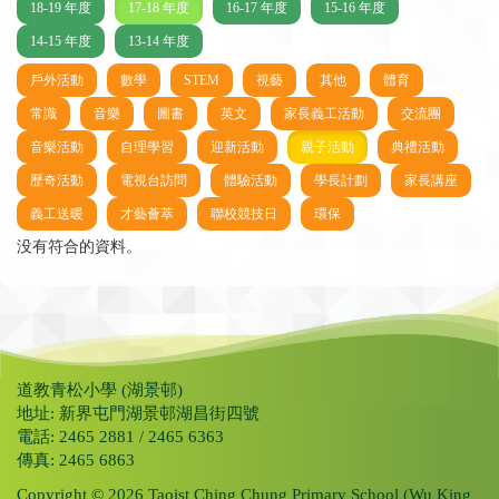
18-19 年度
17-18 年度
16-17 年度
15-16 年度
14-15 年度
13-14 年度
戶外活動
數學
STEM
視藝
其他
體育
常識
音樂
圖書
英文
家長義工活動
交流團
音樂活動
自理學習
迎新活動
親子活動
典禮活動
歷奇活動
電視台訪問
體驗活動
學長計劃
家長講座
義工送暖
才藝薈萃
聯校競技日
環保
没有符合的資料。
道教青松小學 (湖景邨)
地址: 新界屯門湖景邨湖昌街四號
電話: 2465 2881 / 2465 6363
傳真: 2465 6863
Copyright © 2026 Taoist Ching Chung Primary School (Wu King