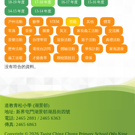
18-19 年度
17-18 年度
16-17 年度
15-16 年度
14-15 年度
13-14 年度
戶外活動
數學
STEM
視藝
其他
體育
常識
音樂
圖書
英文
家長義工活動
交流團
音樂活動
自理學習
迎新活動
親子活動
典禮活動
歷奇活動
電視台訪問
體驗活動
學長計劃
家長講座
義工送暖
才藝薈萃
聯校競技日
環保
没有符合的資料。
道教青松小學 (湖景邨)
地址: 新界屯門湖景邨湖昌街四號
電話: 2465 2881 / 2465 6363
傳真: 2465 6863
Copyright © 2026 Taoist Ching Chung Primary School (Wu King