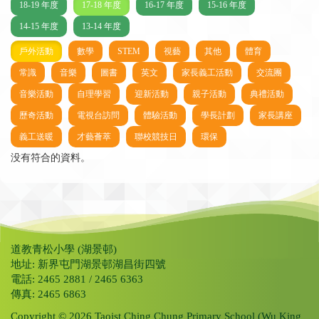
18-19 年度
17-18 年度
16-17 年度
15-16 年度
14-15 年度
13-14 年度
戶外活動
數學
STEM
視藝
其他
體育
常識
音樂
圖書
英文
家長義工活動
交流團
音樂活動
自理學習
迎新活動
親子活動
典禮活動
歷奇活動
電視台訪問
體驗活動
學長計劃
家長講座
義工送暖
才藝薈萃
聯校競技日
環保
没有符合的資料。
道教青松小學 (湖景邨)
地址: 新界屯門湖景邨湖昌街四號
電話: 2465 2881 / 2465 6363
傳真: 2465 6863
Copyright © 2026 Taoist Ching Chung Primary School (Wu King