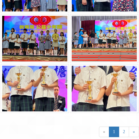
«
1
2
»