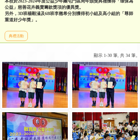
本校於2023-2024年度公益少年團屯門區周年頒獎典禮獲得「環保為
公益」慈善花卉義賣籌款獎項的優異獎。
另外，3D班楊毅溱及6B班李翹希分別獲得初小組及高小組的「尊師
重道好少年獎」。
典禮活動
顯示 1-30 筆, 共 34 筆。