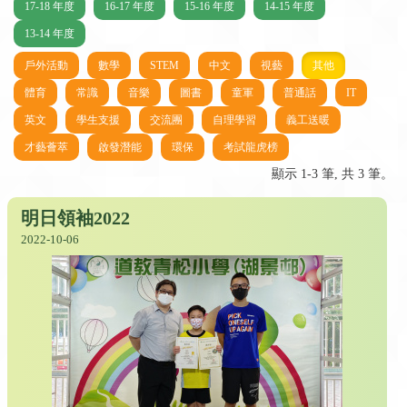
17-18 年度
16-17 年度
15-16 年度
14-15 年度
13-14 年度
戶外活動
數學
STEM
中文
視藝
其他
體育
常識
音樂
圖書
童軍
普通話
IT
英文
學生支援
交流團
自理學習
義工送暖
才藝薈萃
啟發潛能
環保
考試龍虎榜
顯示 1-3 筆, 共 3 筆。
明日領袖2022
2022-10-06