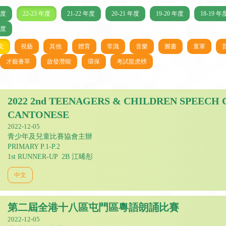
年度
22-23 年度
21-22 年度
20-21 年度
19-20 年度
18-19 年
年度
文
視藝
其他
體育
常識
音樂
圖書
童軍
才藝薈萃
啟發潛能
環保
考試龍虎榜
2022 2nd TEENAGERS & CHILDREN SPEECH 
CANTONESE
2022-12-05
青少年及兒童比賽協會主辦
PRIMARY P.1-P.2
1st RUNNER-UP 2B 江晞彤
中文
第二屆全港十八區屯門區粵語朗誦比賽
2022-12-05