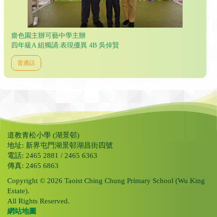
嗇色園主辦可藝中學主辦
四年級A 組獨誦:表現優異 4B 吳倬賢
普通話
道教青松小學 (湖景邨)
地址: 新界屯門湖景邨湖昌街四號
電話: 2465 2881 / 2465 6363
傳真: 2465 6863
Copyright © 2026 Taoist Ching Chung Primary School (Wu King
Estate).
All Rights Reserved.
網站地圖