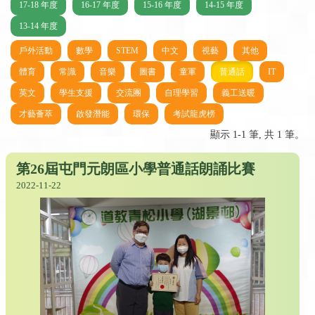
17-18 年度
16-17 年度
15-16 年度
14-15 年度
13-14 年度
戶外活動
數學
STEM
中文
視藝
其他
體育
常識
音樂
圖書
童軍
普通話
IT
英文
學生支援
交流團
自理學習
義工送暖
才藝薈萃
啟發潛能
環保
考試龍虎榜
顯示 1-1 筆, 共 1 筆。
第26屆屯門元朗區小學普通話朗誦比賽
2022-11-22