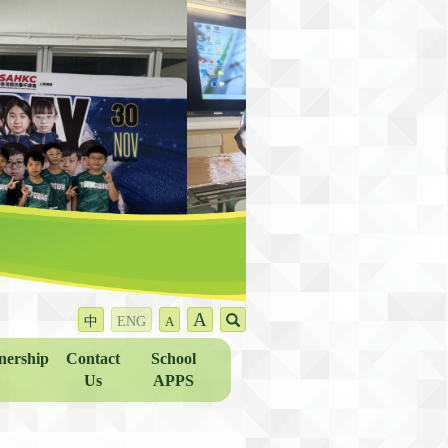
A
中
ENG
A
nership
Contact
School
Us
APPS