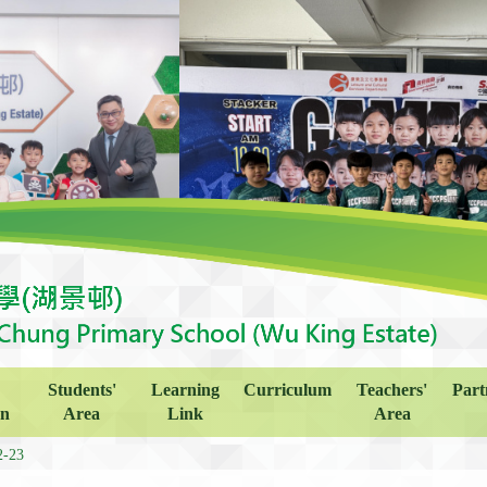
Students'
Learning
Curriculum
Teachers'
Part
on
Area
Link
Area
2-23