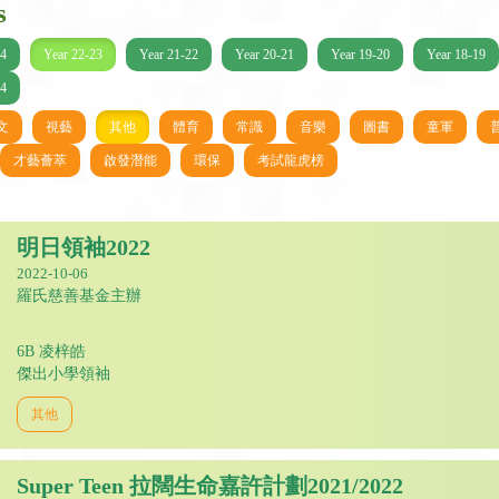
s
24
Year 22-23
Year 21-22
Year 20-21
Year 19-20
Year 18-19
14
文
視藝
其他
體育
常識
音樂
圖書
童軍
才藝薈萃
啟發潛能
環保
考試龍虎榜
明日領袖2022
2022-10-06
羅氏慈善基金主辦
6B 凌梓皓
傑出小學領袖
其他
Super Teen 拉闊生命嘉許計劃2021/2022