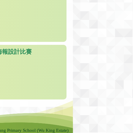
海報設計比賽
ung Primary School (Wu King Estate)