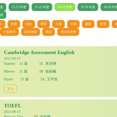
年度
22-23 年度
21-22 年度
20-21 年度
19-20 年度
18-19 年
年度
文
視藝
其他
體育
常識
音樂
圖書
童軍
才藝薈萃
啟發潛能
環保
考試龍虎榜
Cambridge Assessment English
2021-06-15
Starters 13 盾 1E 黃貝琳
Movers 15 盾 3B 張振楓
Flyers 13 盾 3A 王芊悠
英文
TOEFL
2021-06-15
Primary Test 3B 張振楓