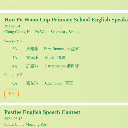
Hau Po Woon Cup Primary School English Speaki
2021-06-15
Ching Chung Hau Po Woon Secondary School
Category 1
3A 馬爾希 First Runner-up 亞軍
4A 劉家謙 Merit 優異
4A 許穎琳 Participation 參與獎
Category 2
6A 張芷瑤 Champion 冠軍
英文
Posties English Speech Contest
2021-06-15
South China Morning Post