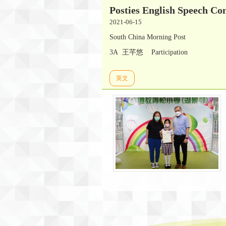
Posties English Speech Con
2021-06-15
South China Morning Post
3A 王芊悠 Participation
英文