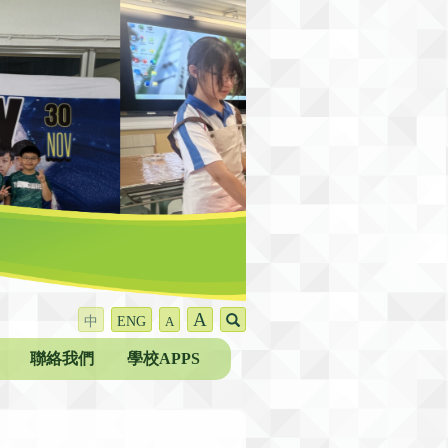
A
中
ENG
A
聯絡我們
學校APPS