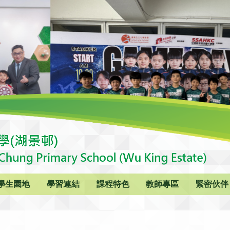
學生園地
學習連結
課程特色
教師專區
緊密伙伴