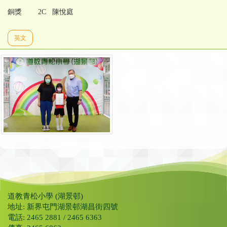
銅獎 2C 陳悅庭
英文
道教青松小學 (湖景邨)
地址: 新界屯門湖景邨湖昌街四號
電話: 2465 2881 / 2465 6363