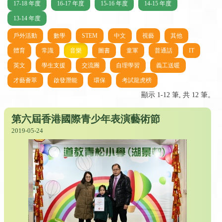
17-18 年度
16-17 年度
15-16 年度
14-15 年度
13-14 年度
戶外活動
數學
STEM
中文
視藝
其他
體育
常識
音樂
圖書
童軍
普通話
IT
英文
學生支援
交流團
自理學習
義工送暖
才藝薈萃
啟發潛能
環保
考試龍虎榜
顯示 1-12 筆, 共 12 筆。
第六屆香港國際青少年表演藝術節
2019-05-24