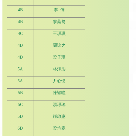
4B
李 僑
4B
黎蓁蕎
4C
王琪琪
4D
關詠之
4D
梁子琪
5A
林澤彤
5A
尹心悅
5B
陳穎瞳
5C
湯璟瑤
5D
鍾啟惠
6D
梁均霖