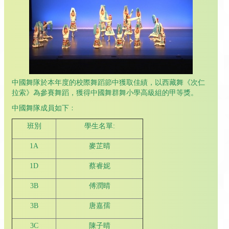
中國舞隊於本年度的校際舞蹈節中獲取佳績，以西藏舞《次仁
拉索》為參賽舞蹈，獲得中國舞群舞小學高級組的甲等獎。
中國舞隊成員如下﹕
班別
學生名單:
1A
麥芷晴
1D
蔡睿妮
3B
傅潤晴
3B
唐嘉孺
3C
陳子晴