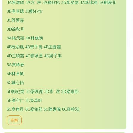
3A朱瀚陞 3A方 琳 3A賴欣彤 3A李奕德 3A李詠桐 3A劉曉兒
3B唐嘉孺 3B鄭心怡
3C郭晉嘉
3D徐秋月
4A張天穎 4A林俊朗
4B阮加嵐 4B黃子真 4B王珈麗
4D王曉茜 4D蔡承熹 4D梁子淇
5A黃睎敏
5B林卓毅
5C戴心怡
5D郭紀寬 5D梁晰傑 5D李 澄 5D梁祟熙
5E潘守仁 5E吳卓軒
6C李東昇 6C梁柏熙 6C陳家晞 6C薛梓泓
音樂