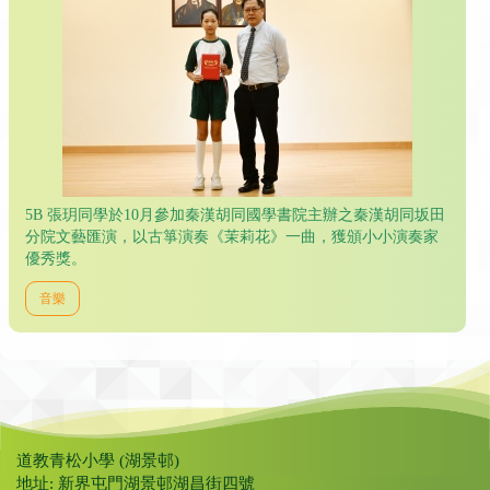
5B 張玥同學於10月參加秦漢胡同國學書院主辦之秦漢胡同坂田
分院文藝匯演，以古箏演奏《茉莉花》一曲，獲頒小小演奏家
優秀獎。
音樂
道教青松小學 (湖景邨)
地址: 新界屯門湖景邨湖昌街四號