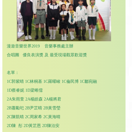
漫遊音樂世界2019 音樂事務處主辦
合唱團 優良表演獎 及 最受現場觀眾歡迎獎
名單：
1C郭紫晴 1C林桐基 1C羅曜峻 1C倫民博 1C鄒宛融
1D蔡睿妮 1D梁晰儒
2A朱雨萱 2A楊皓森 2A楊將君
2B蕭勵圯 2B尹芷晴 2B黃雪瑩
2C陳凱晴 2C周家希 2C黃海晴
2D陳 彤 2D黃芷恩 2D陳泊安