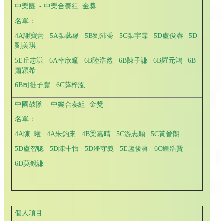
中樂團 - 中樂合奏組 金獎
名單：
4A謝寶蕓 5A張藝馨 5B劉沛喬 5C張宇霏 5D盧俊睿 5D
劉美琪
5E丘志謙 6A幸欣瞳 6B陸浩然 6B陳子謙 6B羅元鴻 6B
蕭穎希
6B司徙子豐 6C薛梓泓
中國鼓隊 - 中樂合奏組 金獎
名單：
4A陳 曦 4A朱鈞來 4B梁嘉晴 5C游志穎 5C黃晉朗
5D盧智聰 5D陳中怡 5D潘守義 5E盧俊睿 6C鍾浩賢
6D莫銳謙
個人項目