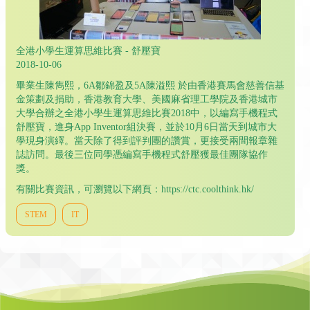
全港小學生運算思維比賽 - 舒壓寶
2018-10-06
畢業生陳雋熙，6A鄒錦盈及5A陳溢熙 於由香港賽馬會慈善信基
金策劃及捐助，香港教育大學、美國麻省理工學院及香港城市
大學合辦之全港小學生運算思維比賽2018中，以編寫手機程式
舒壓寶，進身App Inventor組決賽，並於10月6日當天到城市大
學現身演繹。當天除了得到評判團的讚賞，更接受兩間報章雜
誌訪問。最後三位同學憑編寫手機程式舒壓獲最佳團隊協作
獎。
有關比賽資訊，可瀏覽以下網頁：
https://ctc.coolthink.hk/
STEM
IT