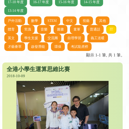
17-18 年度
16-17 年度
15-16 年度
14-15 年度
13-14 年度
戶外活動
數學
STEM
中文
視藝
其他
體育
常識
音樂
圖書
童軍
普通話
IT
英文
學生支援
交流團
自理學習
義工送暖
才藝薈萃
啟發潛能
環保
考試龍虎榜
顯示 1-1 筆, 共 1 筆。
全港小學生運算思維比賽
2018-10-09