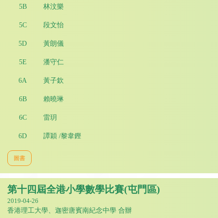
5B
林汶樂
5C
段文怡
5D
黃朗儀
5E
潘守仁
6A
黃子欽
6B
賴曉琳
6C
雷玥
6D
譚穎 /黎韋鏗
圖書
第十四屆全港小學數學比賽(屯門區)
2019-04-26
香港理工大學、迦密唐賓南紀念中學 合辦