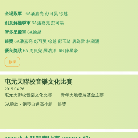
全場殿軍
6A潘嘉亮 彭可昊 徐越
創意解難季軍
6A潘嘉亮 彭可昊
智多星殿軍
6A徐越
銀獎
6A潘嘉亮 彭可昊 徐越 鄺玉琦 唐為雷 林顯涌
優良獎狀
6A 周貝兒 羅浩洋 6B 陳星豪
數學
屯元天聯校音樂文化比賽
2019-04-26
屯元天聯校音樂文化比賽 青年天地發展基金主辦
5A魏欣 - 鋼琴自選高小組 銀獎