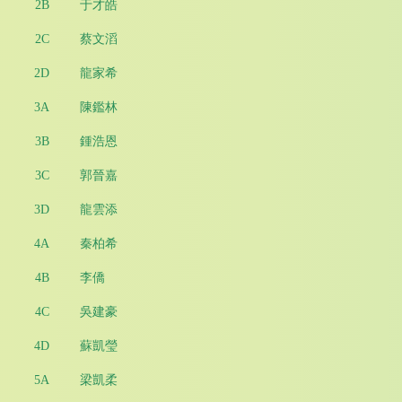
2B
于才皓
2C
蔡文滔
2D
龍家希
3A
陳鑑林
3B
鍾浩恩
3C
郭晉嘉
3D
龍雲添
4A
秦柏希
4B
李僑
4C
吳建豪
4D
蘇凱瑩
5A
梁凱柔