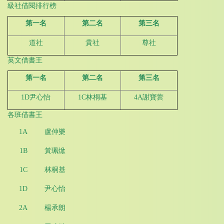
級社借閱排行榜
第一名
第二名
第三名
道社
貴社
尊社
英文借書王
第一名
第二名
第三名
1D尹心怡
1C林桐基
4A謝寶蕓
各班借書王
1A
盧仲樂
1B
黃珮焮
1C
林桐基
1D
尹心怡
2A
楊承朗