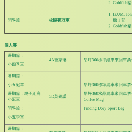
Goldfis
IZUMI Io
開學篇
校際
賽
冠軍
機 1 部
Goldfis
個人賽
暑期篇：
4A曹家琳
昂坪360標準纜車來回車
小四季軍
暑期篇：
小五冠軍
昂坪360標準纜車來回車
暑期篇：親子組高
昂坪360水晶纜車來回車票一張（
5D莫銳謙
小冠軍
Coffee Mug
開學篇：
Finding Dory Sport Bag
小五季軍
暑期篇：