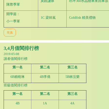
莫銳謙隊
昂坪360水晶纜車來回車票（
隊際季軍
開學篇：
1C 梁焯嵐
Goldfish 精美禮物
小一季軍
常識
3,4月借閱排行榜
2019-05-08
讀者借閱排行榜
第一名
第二名
第三名
6B賴曉琳
4B李僑
5B林汶樂
班級借閱排行榜
第一名
第二名
第三名
4B
1A
4A