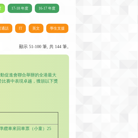
度
17-18 年度
16-17 年度
普通話
IT
英文
學生支援
顯示 51-100 筆, 共 144 筆。
活動促進會聯合舉辦的全港最大
本校於比賽中表現卓越，獲頒以下獎
標準纜車來回車票（小童）25