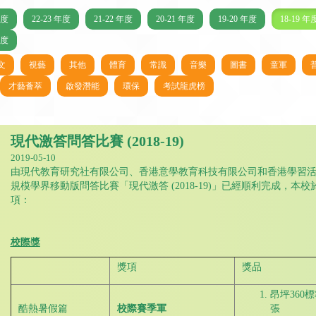
年度
22-23 年度
21-22 年度
20-21 年度
19-20 年度
18-19 年
年度
文
視藝
其他
體育
常識
音樂
圖書
童軍
才藝薈萃
啟發潛能
環保
考試龍虎榜
現代激答問答比賽 (2018-19)
2019-05-10
由現代教育研究社有限公司、香港意學教育科技有限公司和香港學習
規模學界移動版問答比賽「現代激答 (2018-19)」已經順利完成，
項：
校際獎
獎項
獎品
昂坪360
酷熱暑假篇
校際賽季軍
張