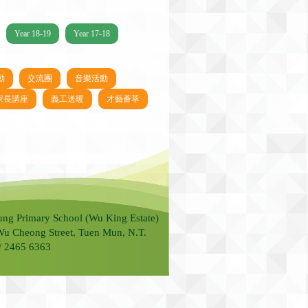
Year 18-19
Year 17-18
動
交流團
音樂活動
家長講座
義工送暖
才藝薈萃
ung Primary School (Wu King Estate)
Wu Cheong Street, Tuen Mun, N.T.
 / 2465 6363