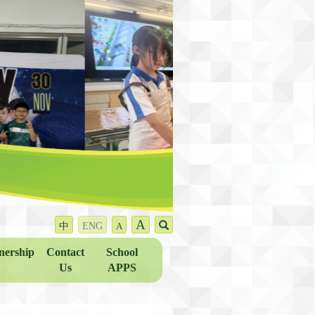
A
中
ENG
A
nership
Contact
School
Us
APPS