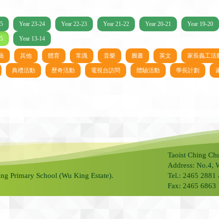
25
Year 23-24
Year 22-23
Year 21-22
Year 20-21
Year 19-20
15
Year 13-14
藝
其他
體育
常識
音樂
圖書
英文
家長義工活
典禮活動
歷奇活動
電視台訪問
體驗活動
學長計劃
Taoist Ching Ch
Address: No.4, 
ng Primary School (Wu King Estate).
Tel.: 2465 2881
Fax: 2465 6863