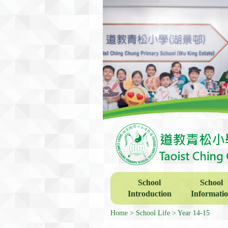
School
School
Introduction
Informati
Home
School Life
Year 14-15