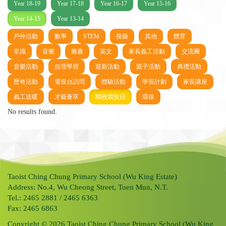
Year 18-19
Year 17-18
Year 16-17
Year 15-16
Year 14-15
Year 13-14
戶外活動
數學
STEM
視藝
其他
體育
常識
音樂
圖書
英文
家長義工活動
交流團
音樂活動
自理學習
迎新活動
親子活動
典禮活動
歷奇活動
電視台訪問
體驗活動
學長計劃
家長講座
義工送暖
才藝薈萃
聯校競技日
環保
No results found.
Taoist Ching Chung Primary School (Wu King Estate)
Address: No.4, Wu Cheong Street, Tuen Mun, N.T.
Tel.: 2465 2881 / 2465 6363
Fax: 2465 6863
Copyright © 2026 Taoist Ching Chung Primary School (Wu King