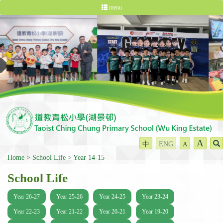
menu
A
中
ENG
A
Home
School Life
Year 14-15
School Life
Year 26-27
Year 25-26
Year 24-25
Year 23-24
Year 22-23
Year 21-22
Year 20-21
Year 19-20