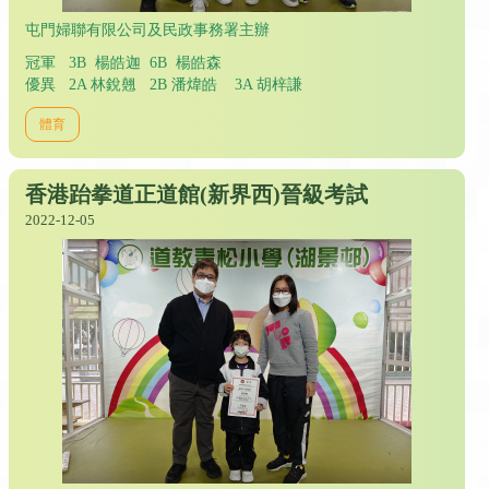
屯門婦聯有限公司及民政事務署主辦
冠軍 3B 楊皓迦 6B 楊皓森
優異 2A 林銳翹 2B 潘煒皓 3A 胡梓謙
體育
香港跆拳道正道館(新界西)晉級考試
2022-12-05