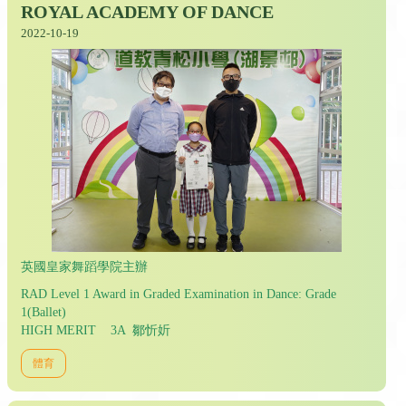
ROYAL ACADEMY OF DANCE
2022-10-19
英國皇家舞蹈學院主辦
RAD Level 1 Award in Graded Examination in Dance: Grade
1(Ballet)
HIGH MERIT 3A 鄒忻妡
體育