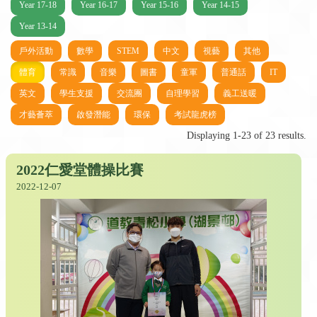
Year 17-18
Year 16-17
Year 15-16
Year 14-15
Year 13-14
戶外活動
數學
STEM
中文
視藝
其他
體育
常識
音樂
圖書
童軍
普通話
IT
英文
學生支援
交流團
自理學習
義工送暖
才藝薈萃
啟發潛能
環保
考試龍虎榜
Displaying 1-23 of 23 results.
2022仁愛堂體操比賽
2022-12-07