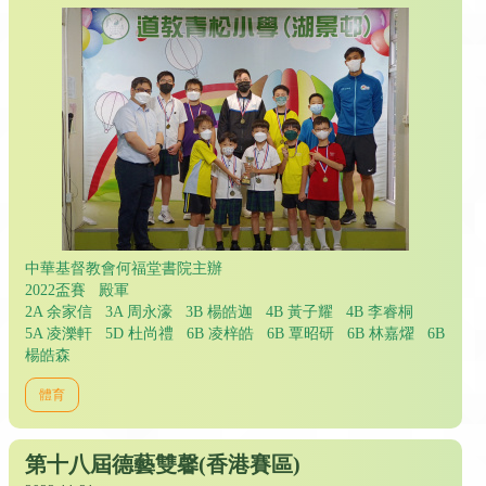
中華基督教會何福堂書院主辦
2022盃賽 殿軍
2A 余家信 3A 周永濠 3B 楊皓迦 4B 黃子耀 4B 李睿桐
5A 凌濼軒 5D 杜尚禮 6B 凌梓皓 6B 覃昭研 6B 林嘉燿 6B
楊皓森
體育
第十八屆德藝雙馨(香港賽區)