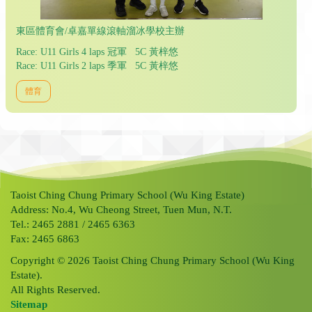
東區體育會/卓嘉單線滾軸溜冰學校主辦
Race: U11 Girls 4 laps 冠軍 5C 黃梓悠
Race: U11 Girls 2 laps 季軍 5C 黃梓悠
體育
Taoist Ching Chung Primary School (Wu King Estate)
Address: No.4, Wu Cheong Street, Tuen Mun, N.T.
Tel.: 2465 2881 / 2465 6363
Fax: 2465 6863
Copyright © 2026 Taoist Ching Chung Primary School (Wu King
Estate).
All Rights Reserved.
Sitemap