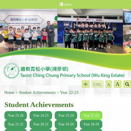
menu
A
中
ENG
A
Home
Student Achievements
Year 22-23
Student Achievements
Year 25-26
Year 24-25
Year 23-24
Year 22-23
Year 21-22
Year 20-21
Year 19-20
Year 18-19