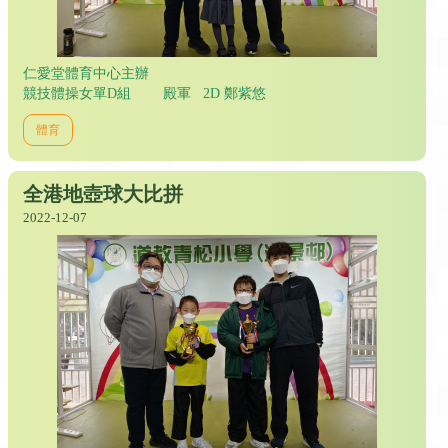
仁愛堂體育中心主辦
競技體操女單D組 殿軍 2D 鄭紫悠
體育
全港地壺球大比拼
2022-12-07