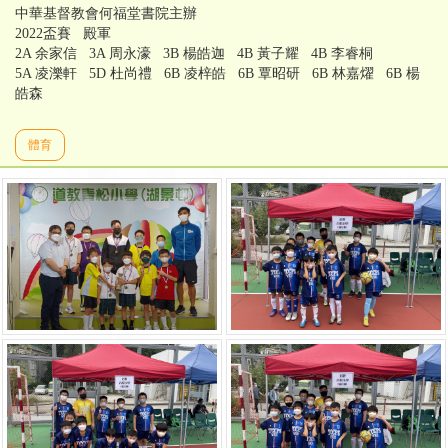
中華基督教會何福堂書院主辦
2022盃賽 殿軍
2A 余家信 3A 周永濠 3B 楊皓迦 4B 黃子耀 4B 李睿桐
5A 凌濼軒 5D 杜尚禮 6B 凌梓皓 6B 覃昭研 6B 林嘉燿 6B 楊
皓森
體育