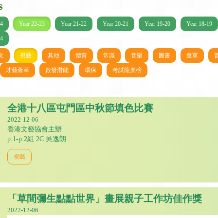
s
24
Year 22-23
Year 21-22
Year 20-21
Year 19-20
Year 18-19
14
文
視藝
其他
體育
常識
音樂
圖書
童軍
才藝薈萃
啟發潛能
環保
考試龍虎榜
全港十八區屯門區中秋節填色比賽
2022-12-06
香港文藝協會主辦
p.1-p.2組 2C 吳逸朗
視藝
「草間彌生點點世界」畫展親子工作坊佳作獎
2022-12-06