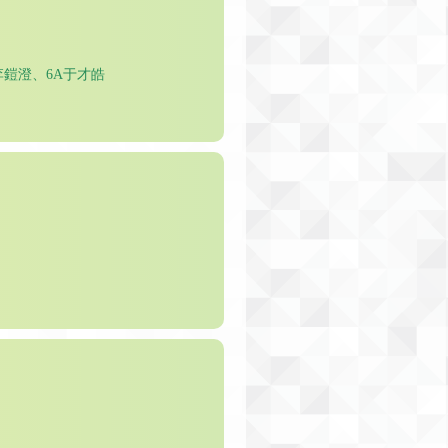
李鎧澄、6A于才皓