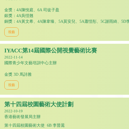
金獎：4A陳悅庭、6A 司徒子盈
銀獎：4A吳愷翹
銅獎：4A黃文希、4A陳韋臻、5A莫安兒、5A蕭愷彤、5C謝雨綺、5D
視藝
IYACC第14屆國際公開視覺藝術比賽
2022-11-14
國際青少年文藝培訓中心主辦
金獎 3D 馬詩雅
視藝
第十四屆校園藝術大使計劃
2022-10-19
香港藝術發展局主辦
第十四屆校園藝術大使 6B 李晉暠