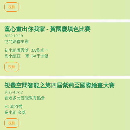
視藝
童心畫出你我家 - 賀國慶填色比賽
2022-10-19
屯門婦聯主辦
初小組優異獎 3A吳卓一
高小組亞 軍 6A于才皓
視藝
視覺空間智能之第四屆紫荊盃國際繪畫大賽
2022-10-12
香港多元智能教育協會
5C 狄羽喬
高小組 金獎
視藝