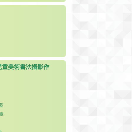
兒童美術書法攝影作
)
藍
童
昕