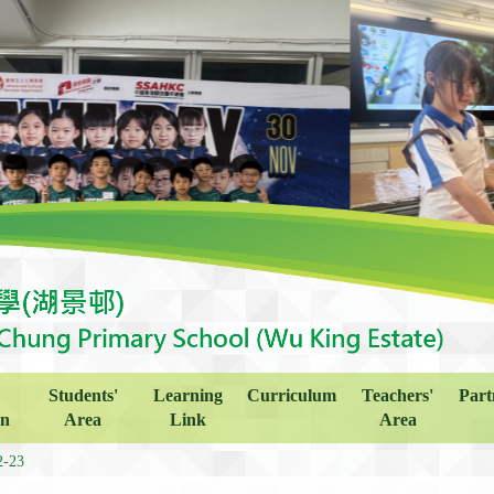
Students'
Learning
Curriculum
Teachers'
Part
on
Area
Link
Area
2-23