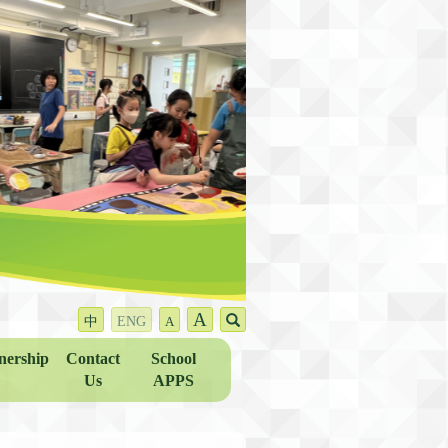
A
中
ENG
A
nership
Contact
School
Us
APPS