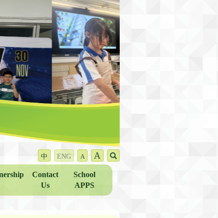
A
中
ENG
A
nership
Contact
School
Us
APPS