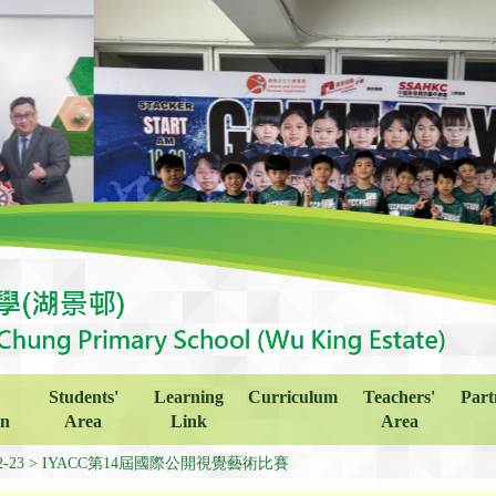
Students'
Learning
Curriculum
Teachers'
Part
on
Area
Link
Area
2-23
IYACC第14屆國際公開視覺藝術比賽