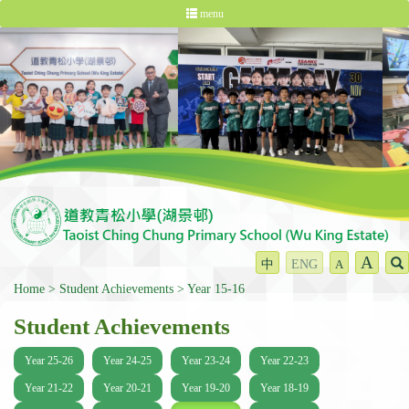
menu
A
中
ENG
A
Home
Student Achievements
Year 15-16
Student Achievements
Year 25-26
Year 24-25
Year 23-24
Year 22-23
Year 21-22
Year 20-21
Year 19-20
Year 18-19