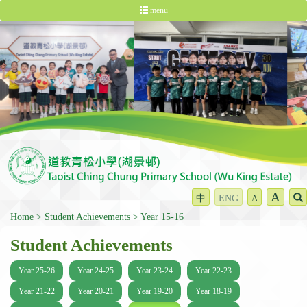
menu
A
中
ENG
A
Home
Student Achievements
Year 15-16
Student Achievements
Year 25-26
Year 24-25
Year 23-24
Year 22-23
Year 21-22
Year 20-21
Year 19-20
Year 18-19