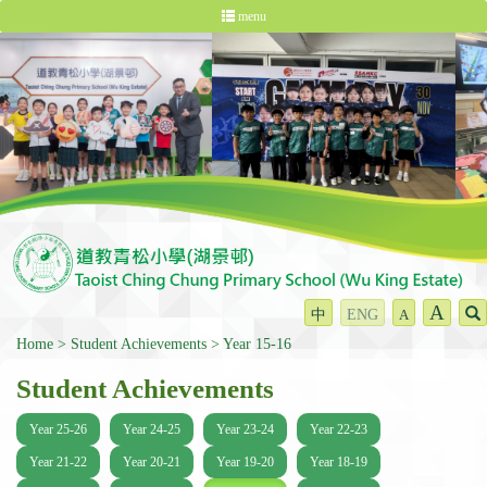
menu
A
中
ENG
A
Home
Student Achievements
Year 15-16
Student Achievements
Year 25-26
Year 24-25
Year 23-24
Year 22-23
Year 21-22
Year 20-21
Year 19-20
Year 18-19