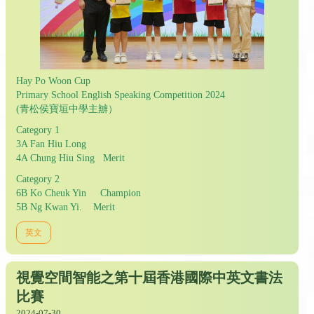
Hay Po Woon Cup
Primary School English Speaking Competition 2024
(青松侯寶垣中學主辧）
Category 1
3A Fan Hiu Long
4A Chung Hiu Sing Merit
Category 2
6B Ko Cheuk Yin Champion
5B Ng Kwan Yi. Merit
英文
視覺空間智能之第十屆香港國際中英文書法
比賽
2024-07-30