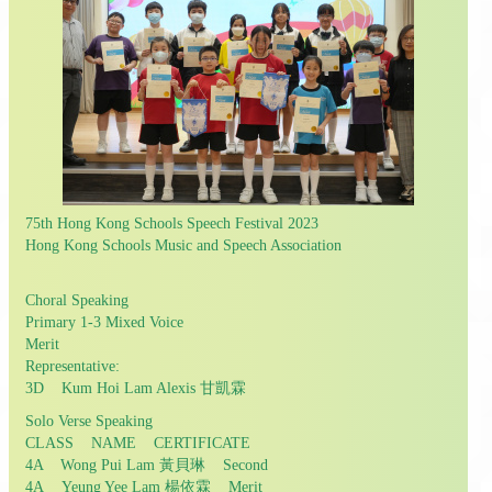
75th Hong Kong Schools Speech Festival 2023
Hong Kong Schools Music and Speech Association
Choral Speaking
Primary 1-3 Mixed Voice
Merit
Representative:
3D Kum Hoi Lam Alexis 甘凱霖
Solo Verse Speaking
CLASS NAME CERTIFICATE
4A Wong Pui Lam 黃貝琳 Second
4A Yeung Yee Lam 楊依霖 Merit