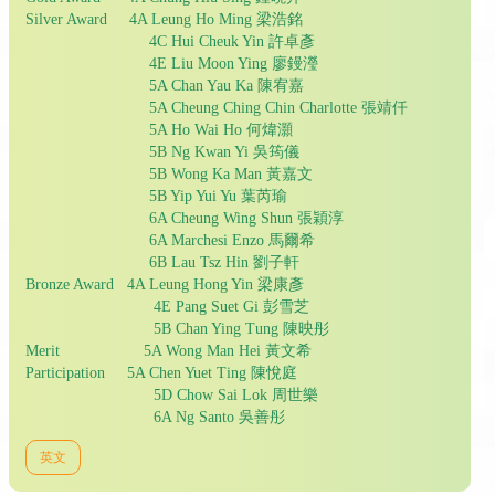
Silver Award 4A Leung Ho Ming 梁浩銘
4C Hui Cheuk Yin 許卓彥
4E Liu Moon Ying 廖鏝瀅
5A Chan Yau Ka 陳宥嘉
5A Cheung Ching Chin Charlotte 張靖仟
5A Ho Wai Ho 何煒灝
5B Ng Kwan Yi 吳筠儀
5B Wong Ka Man 黃嘉文
5B Yip Yui Yu 葉芮瑜
6A Cheung Wing Shun 張穎淳
6A Marchesi Enzo 馬爾希
6B Lau Tsz Hin 劉子軒
Bronze Award 4A Leung Hong Yin 梁康彥
4E Pang Suet Gi 彭雪芝
5B Chan Ying Tung 陳映彤
Merit 5A Wong Man Hei 黃文希
Participation 5A Chen Yuet Ting 陳悅庭
5D Chow Sai Lok 周世樂
6A Ng Santo 吳善彤
英文