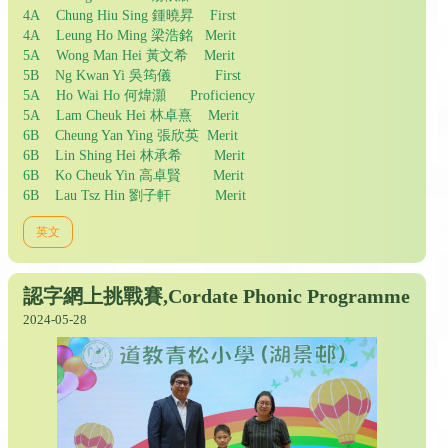
4A Chung Hiu Sing 鍾曉昇 First
4A Leung Ho Ming 梁浩銘 Merit
5A Wong Man Hei 黃文希 Merit
5B Ng Kwan Yi 吳筠儀 First
5A Ho Wai Ho 何煒灝 Proficiency
5A Lam Cheuk Hei 林卓熹 Merit
6B Cheung Yan Ying 張欣英 Merit
6B Lin Shing Hei 林承希 Merit
6B Ko Cheuk Yin 高卓賢 Merit
6B Lau Tsz Hin 劉子軒 Merit
英文
認字網上挑戰賽,Cordate Phonic Programme
2024-05-28