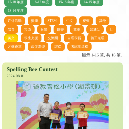
17-18 年度
16-17 年度
15-16 年度
14-15 年度
13-14 年度
戶外活動
數學
STEM
中文
視藝
其他
體育
常識
音樂
圖書
童軍
普通話
IT
英文
學生支援
交流團
自理學習
義工送暖
才藝薈萃
啟發潛能
環保
考試龍虎榜
顯示 1-16 筆, 共 16 筆。
Spelling Bee Contest
2024-08-01