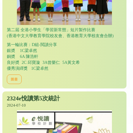
第二屆 全港小學生「學習新常態」短片製作比賽
(香港中文大學教育學院校友會、香港教育大學校友會合辦)
第一輪比賽：D組-閲讀分享
銀奬 1C梁卓然
銅奬 6A 陳浩軒
良好奬 2C 邱寶漩 3A曾樂仁 5A黃文希
優秀演繹獎 1C梁卓然
圖書
2324e悅讀第5次統計
2024-07-10