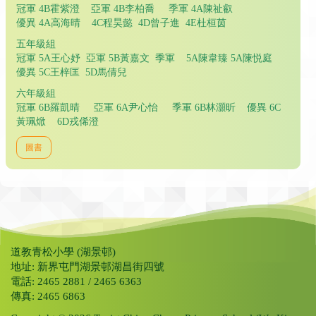
冠軍 4B霍紫澄 亞軍 4B李柏喬 季軍 4A陳祉叡
優異 4A高海晴 4C程昊懿 4D曾子進 4E杜桓茵
五年級組
冠軍 5A王心妤 亞軍 5B黃嘉文 季軍 5A陳韋臻 5A陳悦庭
優異 5C王梓匡 5D馬倩兒
六年級組
冠軍 6B羅凱晴 亞軍 6A尹心怡 季軍 6B林灝昕 優異 6C
黃珮焮 6D戎俙澄
圖書
道教青松小學 (湖景邨)
地址: 新界屯門湖景邨湖昌街四號
電話: 2465 2881 / 2465 6363
傳真: 2465 6863