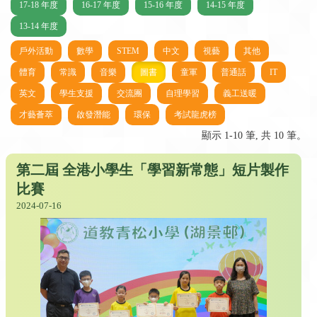
17-18 年度
16-17 年度
15-16 年度
14-15 年度
13-14 年度
戶外活動
數學
STEM
中文
視藝
其他
體育
常識
音樂
圖書
童軍
普通話
IT
英文
學生支援
交流團
自理學習
義工送暖
才藝薈萃
啟發潛能
環保
考試龍虎榜
顯示 1-10 筆, 共 10 筆。
第二屆 全港小學生「學習新常態」短片製作
比賽
2024-07-16