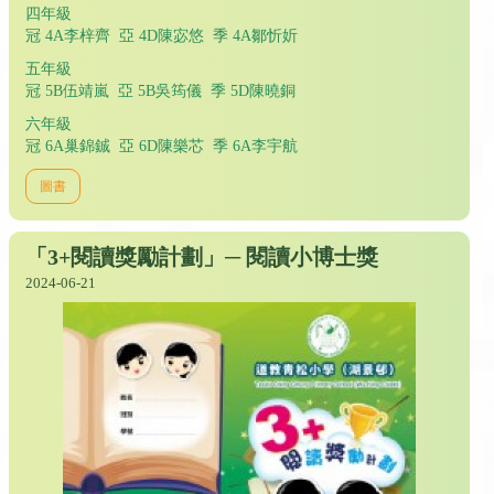
四年級
冠 4A李梓齊 亞 4D陳宓悠 季 4A鄒忻妡
五年級
冠 5B伍靖嵐 亞 5B吳筠儀 季 5D陳曉銅
六年級
冠 6A巢錦鋮 亞 6D陳樂芯 季 6A李宇航
圖書
「3+閱讀獎勵計劃」─ 閱讀小博士獎
2024-06-21