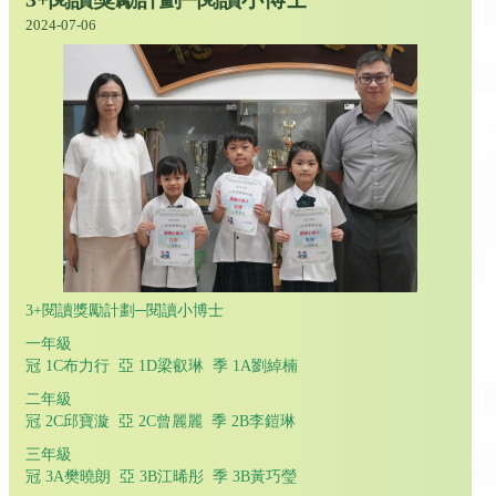
2024-07-06
3+閱讀獎勵計劃─閱讀小博士
一年級
冠 1C布力行 亞 1D梁叡琳 季 1A劉綽楠
二年級
冠 2C邱寶漩 亞 2C曾麗麗 季 2B李鎧琳
三年級
冠 3A樊曉朗 亞 3B江晞彤 季 3B黃巧瑩