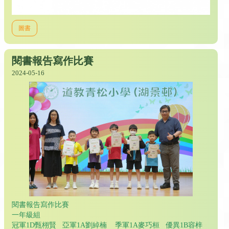
圖書
閱書報告寫作比賽
2024-05-16
閱書報告寫作比賽
一年級組
冠軍1D甄栩賢 亞軍1A劉綽楠 季軍1A麥巧桓 優異1B容梓