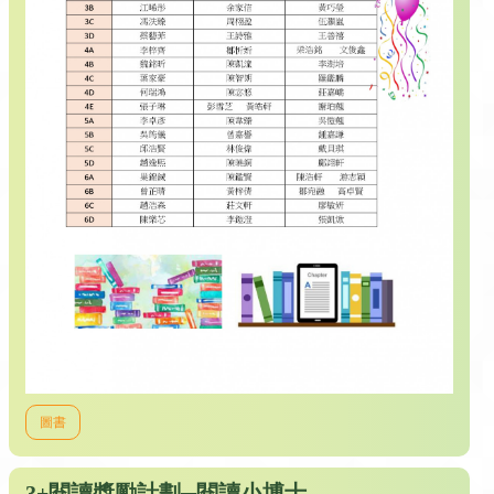
圖書
3+閱讀獎勵計劃─閱讀小博士