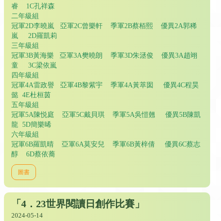
睿 1C孔祥森
二年級組
冠軍2D李曉嵐 亞軍2C曾樂軒 季軍2B蔡栢熙 優異2A郭稀
嵐 2D羅凱莉
三年級組
冠軍3B黃海樂 亞軍3A樊曉朗 季軍3D朱洆俊 優異3A趙翊
童 3C梁依嵐
四年級組
冠軍4A雷政譽 亞軍4B黎紫宇 季軍4A黃萃囡 優異4C程昊
懿 4E杜桓茵
五年級組
冠軍5A陳悦庭 亞軍5C戴貝琪 季軍5A吳愷翹 優異5B陳凱
龍 5D簡樂晞
六年級組
冠軍6B羅凱晴 亞軍6A莫安兒 季軍6B黃梓倩 優異6C蔡志
醇 6D蔡依蕎
圖書
「4．23世界閱讀日創作比賽」
2024-05-14