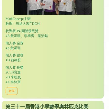
MathConcept主辦
數學．思維大激鬥2024
校際賽 P4 團體優異獎
4A 黃浠珽、李梓⿑、梁浩銘
個人賽 金獎
4A 黃浠珽
個人賽 銀獎
1D 甄栩賢
個人賽 銅獎
2C 邱寶漩
2D 李曉嵐
4A 李梓⿑
數學
第三十一屆香港小學數學奧林匹克比賽