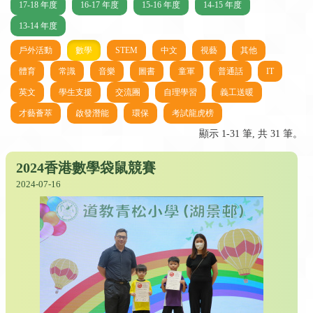
17-18 年度
16-17 年度
15-16 年度
14-15 年度
13-14 年度
戶外活動
數學
STEM
中文
視藝
其他
體育
常識
音樂
圖書
童軍
普通話
IT
英文
學生支援
交流團
自理學習
義工送暖
才藝薈萃
啟發潛能
環保
考試龍虎榜
顯示 1-31 筆, 共 31 筆。
2024香港數學袋鼠競賽
2024-07-16