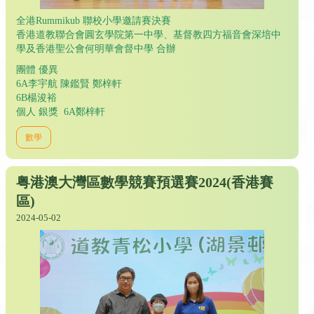
全港Rummikub 聯校小學邀請賽決賽
香港道教聯合會圓玄學院第一中學、基督教四方福音會深培中
學及香港聖公會何明華會督中學 合辦
團體 優異
6A李宇航 陳鑑賢 鄭梓軒
6B楊浚裕
個人 銀獎 6A鄭梓軒
數學
粤港澳大灣區數學競賽預選賽2024(香港賽
區)
2024-05-02