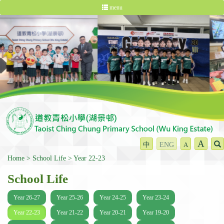
menu
A
中
ENG
A
Home
School Life
Year 22-23
School Life
Year 26-27
Year 25-26
Year 24-25
Year 23-24
Year 22-23
Year 21-22
Year 20-21
Year 19-20