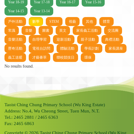
Year 18-19
Year 17-18
Year 16-17
Year 15-16
Year 14-15
Year 13-14
戶外活動
數學
STEM
視藝
其他
體育
常識
音樂
圖書
英文
家長義工活動
交流團
音樂活動
自理學習
迎新活動
親子活動
典禮活動
歷奇活動
電視台訪問
體驗活動
學長計劃
家長講座
義工送暖
才藝薈萃
聯校競技日
環保
No results found.
Taoist Ching Chung Primary School (Wu King Estate)
Address: No.4, Wu Cheong Street, Tuen Mun, N.T.
Tel.: 2465 2881 / 2465 6363
Fax: 2465 6863
Copyright © 2026 Taoist Ching Chung Primary School (Wu King