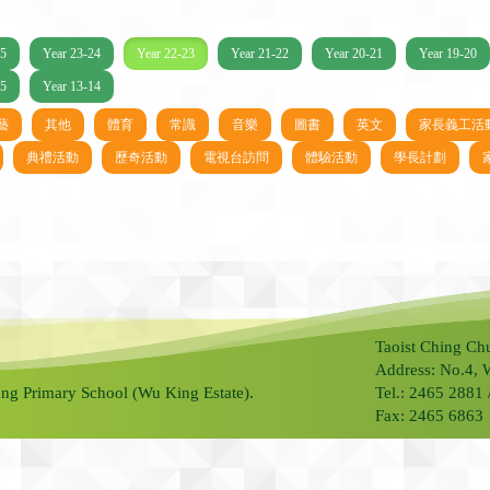
25
Year 23-24
Year 22-23
Year 21-22
Year 20-21
Year 19-20
15
Year 13-14
藝
其他
體育
常識
音樂
圖書
英文
家長義工活
典禮活動
歷奇活動
電視台訪問
體驗活動
學長計劃
Taoist Ching Ch
Address: No.4, 
ng Primary School (Wu King Estate).
Tel.: 2465 2881
Fax: 2465 6863