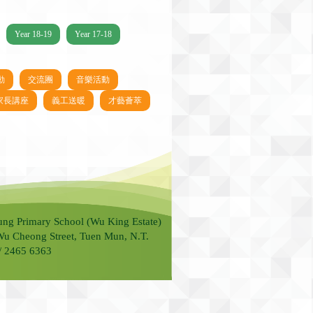
Year 18-19
Year 17-18
動
交流團
音樂活動
家長講座
義工送暖
才藝薈萃
ung Primary School (Wu King Estate)
Wu Cheong Street, Tuen Mun, N.T.
 / 2465 6363