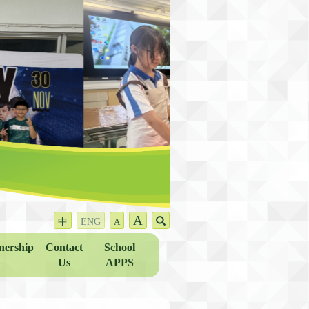
A
中
ENG
A
nership
Contact
School
Us
APPS