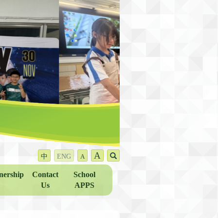
A
中
ENG
A
nership
Contact
School
Us
APPS