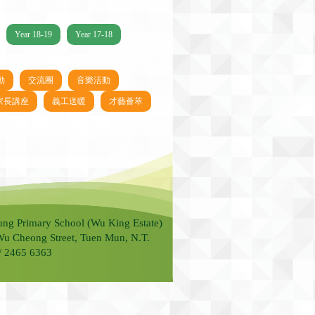
Year 18-19
Year 17-18
動
交流團
音樂活動
家長講座
義工送暖
才藝薈萃
ung Primary School (Wu King Estate)
Wu Cheong Street, Tuen Mun, N.T.
 / 2465 6363