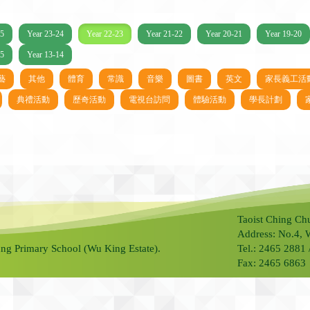
25
Year 23-24
Year 22-23
Year 21-22
Year 20-21
Year 19-20
15
Year 13-14
藝
其他
體育
常識
音樂
圖書
英文
家長義工活
典禮活動
歷奇活動
電視台訪問
體驗活動
學長計劃
Taoist Ching Ch
Address: No.4, 
ng Primary School (Wu King Estate).
Tel.: 2465 2881
Fax: 2465 6863