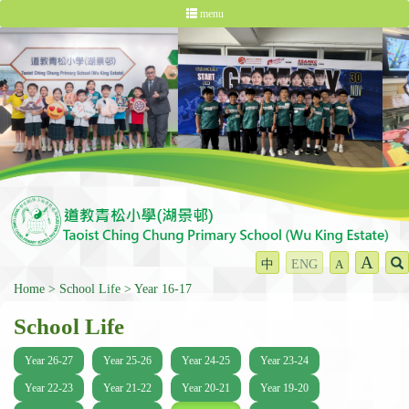
menu
A
中
ENG
A
Home
School Life
Year 16-17
School Life
Year 26-27
Year 25-26
Year 24-25
Year 23-24
Year 22-23
Year 21-22
Year 20-21
Year 19-20