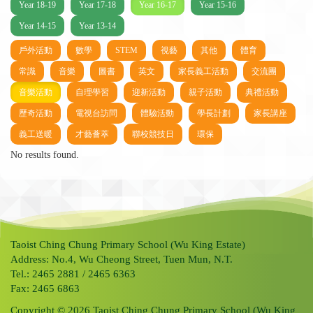
Year 18-19
Year 17-18
Year 16-17
Year 15-16
Year 14-15
Year 13-14
戶外活動
數學
STEM
視藝
其他
體育
常識
音樂
圖書
英文
家長義工活動
交流團
音樂活動
自理學習
迎新活動
親子活動
典禮活動
歷奇活動
電視台訪問
體驗活動
學長計劃
家長講座
義工送暖
才藝薈萃
聯校競技日
環保
No results found.
Taoist Ching Chung Primary School (Wu King Estate)
Address: No.4, Wu Cheong Street, Tuen Mun, N.T.
Tel.: 2465 2881 / 2465 6363
Fax: 2465 6863
Copyright © 2026 Taoist Ching Chung Primary School (Wu King