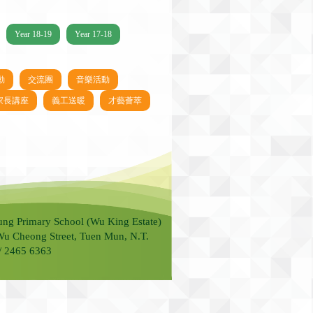
Year 18-19
Year 17-18
動
交流團
音樂活動
家長講座
義工送暖
才藝薈萃
ung Primary School (Wu King Estate)
Wu Cheong Street, Tuen Mun, N.T.
 / 2465 6363