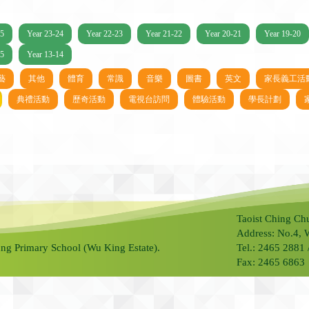
25
Year 23-24
Year 22-23
Year 21-22
Year 20-21
Year 19-20
15
Year 13-14
藝
其他
體育
常識
音樂
圖書
英文
家長義工活
典禮活動
歷奇活動
電視台訪問
體驗活動
學長計劃
Taoist Ching Ch
Address: No.4, 
ng Primary School (Wu King Estate).
Tel.: 2465 2881
Fax: 2465 6863