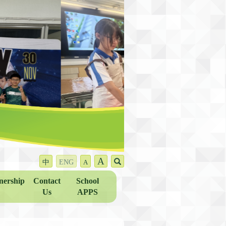
A
中
ENG
A
nership
Contact
School
Us
APPS