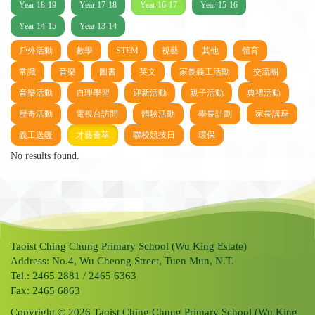
Year 18-19
Year 17-18
Year 16-17
Year 15-16
Year 14-15
Year 13-14
戶外活動
數學
STEM
視藝
其他
體育
常識
音樂
圖書
英文
家長義工活動
交流團
音樂活動
自理學習
迎新活動
親子活動
典禮活動
歷奇活動
電視台訪問
體驗活動
學長計劃
家長講座
義工送暖
才藝薈萃
聯校競技日
環保
No results found.
Taoist Ching Chung Primary School (Wu King Estate)
Address: No.4, Wu Cheong Street, Tuen Mun, N.T.
Tel.: 2465 2881 / 2465 6363
Fax: 2465 6863
Copyright © 2026 Taoist Ching Chung Primary School (Wu King