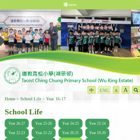
menu
A
中
ENG
A
Home
School Life
Year 16-17
School Life
Year 26-27
Year 25-26
Year 24-25
Year 23-24
Year 22-23
Year 21-22
Year 20-21
Year 19-20