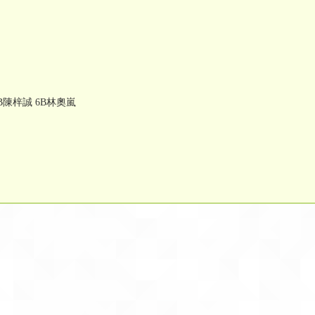
6B陳梓誠 6B林奧嵐