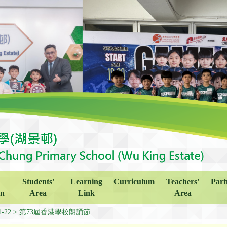
Students'
Learning
Curriculum
Teachers'
Part
on
Area
Link
Area
1-22
第73屆香港學校朗誦節