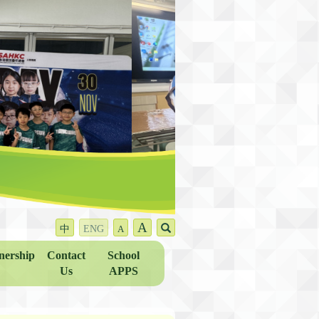
A
中
ENG
A
nership
Contact
School
Us
APPS