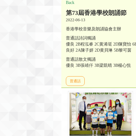
Back
第73屆香港學校朗誦節
2022-06-13
香港學校音樂及朗誦協會主辦
普通話詩詞獨誦
優良 2B程泓睿 2C黄浠珽 2D陳寶怡 
良好 2A陳子妍 2D黄貝琳 5B黎可茵
普通話散文獨誦
優良 3B張靖仟 3B梁凱晴 3B楊心悦
普通話