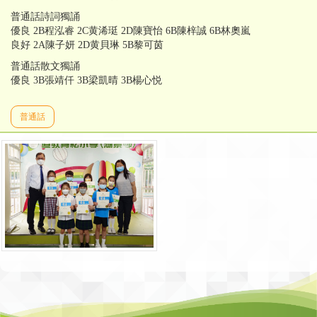
普通話詩詞獨誦
優良 2B程泓睿 2C黄浠珽 2D陳寶怡 6B陳梓誠 6B林奧嵐
良好 2A陳子妍 2D黄貝琳 5B黎可茵
普通話散文獨誦
優良 3B張靖仟 3B梁凱晴 3B楊心悦
普通話