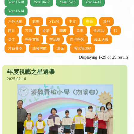
Year 17-18
Year 16-17
Year 15-16
Year 14-15
Year 13-14
戶外活動
數學
STEM
中文
視藝
其他
體育
常識
音樂
圖書
童軍
普通話
IT
英文
學生支援
交流團
自理學習
義工送暖
才藝薈萃
啟發潛能
環保
考試龍虎榜
Displaying 1-29 of 29 results.
年度視藝之星選舉
2025-07-16