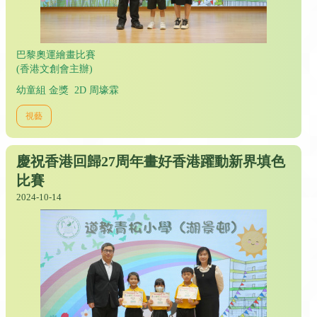
巴黎奧運繪畫比賽
(香港文創會主辦)
幼童組 金獎 2D 周壕霖
視藝
慶祝香港回歸27周年畫好香港躍動新界填色
比賽
2024-10-14