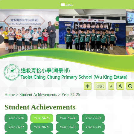
menu
A
中
ENG
A
Home
Student Achievements
Year 24-25
Student Achievements
Year 25-26
Year 24-25
Year 23-24
Year 22-23
Year 21-22
Year 20-21
Year 19-20
Year 18-19