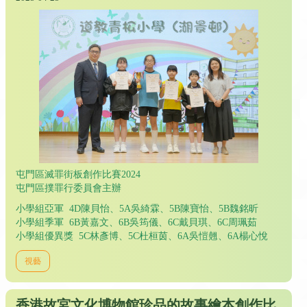
屯門區滅罪街板創作比賽2024
屯門區撲罪行委員會主辦
小學組亞軍 4D陳貝怡、5A吳綺霖、5B陳寶怡、5B魏銘昕
小學組季軍 6B黃嘉文、6B吳筠儀、6C戴貝琪、6C周珮茹
小學組優異獎 5C林彥博、5C杜桓茵、6A吳愷翹、6A楊心悅
視藝
香港故宮文化博物館珍品的故事繪本創作比