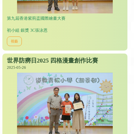
第九屆香港紫荊盃國際繪畫大賽
初小組 銀獎 3C張泳恩
視藝
世界防癆日2025 四格漫畫創作比賽
2025-05-26