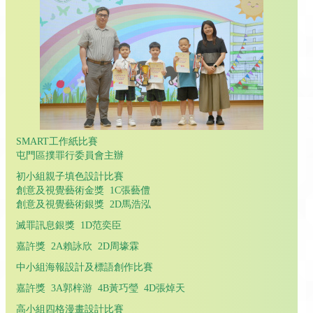
SMART工作紙比賽
屯門區撲罪行委員會主辦
初小組親子填色設計比賽
創意及視覺藝術金獎 1C張藝僼
創意及視覺藝術銀獎 2D馬浩泓
滅罪訊息銀獎 1D范奕臣
嘉許獎 2A賴詠欣 2D周壕霖
中小組海報設計及標語創作比賽
嘉許獎 3A郭梓游 4B黃巧瑩 4D張焯天
高小組四格漫畫設計比賽