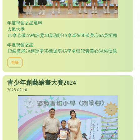
年度視藝之星選舉
人氣大獎
1D李芯儀2A柯詠雯3B葉珈琪4A李卓弦5B黃美心6A吳愷翹
年度視藝之星
1B嚴彥扉2A柯詠雯3B葉珈琪4A李卓弦5B黃美心6A吳愷翹
視藝
青少年創藝繪畫大賽2024
2025-07-10