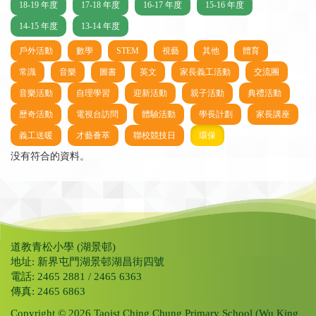
18-19 年度
17-18 年度
16-17 年度
15-16 年度
14-15 年度
13-14 年度
戶外活動
數學
STEM
視藝
其他
體育
常識
音樂
圖書
英文
家長義工活動
交流團
音樂活動
自理學習
迎新活動
親子活動
典禮活動
歷奇活動
電視台訪問
體驗活動
學長計劃
家長講座
義工送暖
才藝薈萃
聯校競技日
環保
没有符合的資料。
道教青松小學 (湖景邨)
地址: 新界屯門湖景邨湖昌街四號
電話: 2465 2881 / 2465 6363
傳真: 2465 6863
Copyright © 2026 Taoist Ching Chung Primary School (Wu King