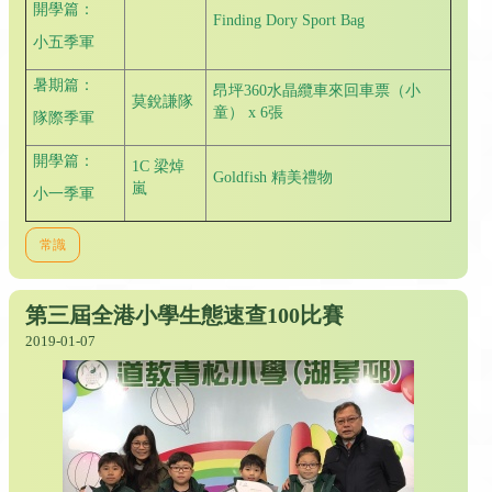
開學篇：
Finding Dory Sport Bag
小五季軍
暑期篇：
昂坪360水晶纜車來回車票（小
莫銳謙隊
童） x 6張
隊際季軍
開學篇：
1C 梁焯
Goldfish 精美禮物
嵐
小一季軍
常識
第三屆全港小學生態速查100比賽
2019-01-07