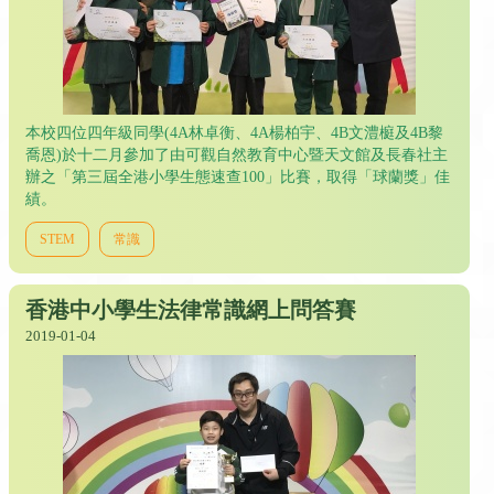
本校四位四年級同學(4A林卓衡、4A楊柏宇、4B文澧榳及4B黎
喬恩)於十二月參加了由可觀自然教育中心暨天文館及長春社主
辦之「第三屆全港小學生態速查100」比賽，取得「球蘭獎」佳
績。
STEM
常識
香港中小學生法律常識網上問答賽
2019-01-04