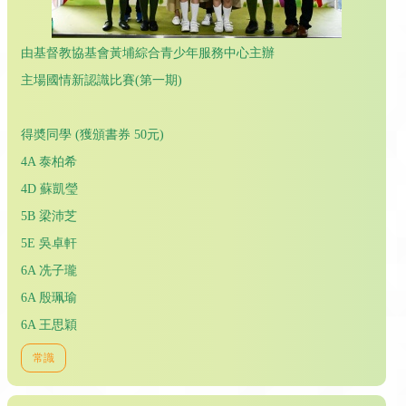
由基督教協基會黃埔綜合青少年服務中心主辦
主場國情新認識比賽(第一期)
得奬同學 (獲頒書券 50元)
4A 泰柏希
4D 蘇凱瑩
5B 梁沛芝
5E 吳卓軒
6A 冼子瓏
6A 殷珮瑜
6A 王思穎
常識