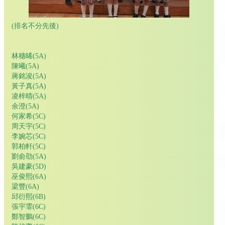
(排名不分先後)
林穗晞(5A)
陳曦(5A)
蔣銘浚(5A)
黃子真(5A)
凌梓晴(5A)
余澄(5A)
何家希(5C)
周天宇(5C)
李婉芯(5C)
郭柏軒(5C)
劉俞劭(5A)
吳建豪(5D)
巫俊熙(6A)
梁豐(6A)
邱衍熙(6B)
張宇霏(6C)
鄭智鵬(6C)