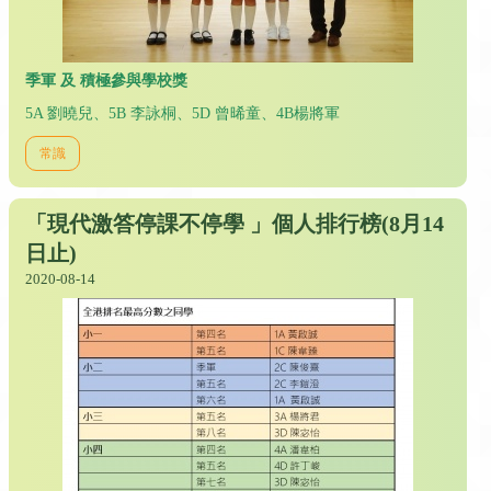
季軍 及 積極參與學校獎
5A 劉曉兒、5B 李詠桐、5D 曾晞童、4B楊將軍
常識
「現代激答停課不停學 」個人排行榜(8月14
日止)
2020-08-14