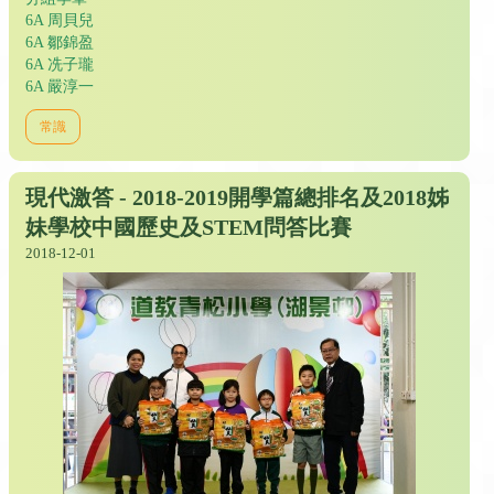
6A 周貝兒
6A 鄒錦盈
6A 冼子瓏
6A 嚴淳一
常識
現代激答 - 2018-2019開學篇總排名及2018姊
妹學校中國歷史及STEM問答比賽
2018-12-01