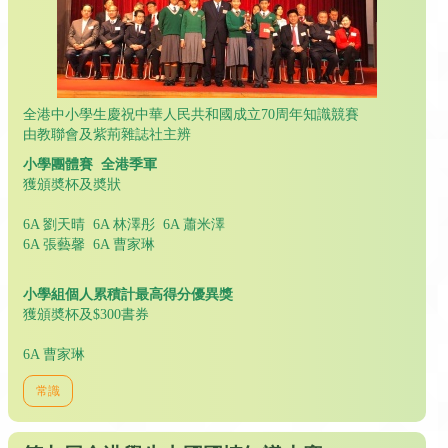
全港中小學生慶祝中華人民共和國成立70周年知識競賽
由教聯會及紫荊雜誌社主辨
小學團體賽 全港季軍
獲頒奬杯及奬狀
6A 劉天晴 6A 林澤彤 6A 蕭米澤
6A 張藝馨 6A 曹家琳
小學組個人累積計最高得分優異獎
獲頒奬杯及$300書券
6A 曹家琳
常識