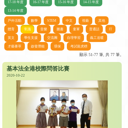
17-18 年度
16-17 年度
15-16 年度
14-15 年度
13-14 年度
戶外活動
數學
STEM
中文
視藝
其他
體育
常識
音樂
圖書
童軍
普通話
IT
英文
學生支援
交流團
自理學習
義工送暖
才藝薈萃
啟發潛能
環保
考試龍虎榜
顯示 51-77 筆, 共 77 筆。
基本法全港校際問答比賽
2020-10-22