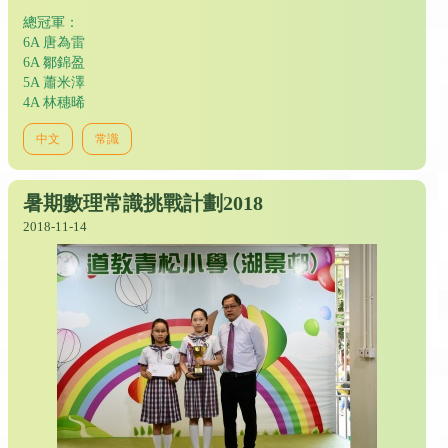
總冠軍：
6A 唐為雷
6A 鄒錦盈
5A 蕭米澤
4A 林穗晞
中文
常識
暑期數理常識挑戰計劃2018
2018-11-14