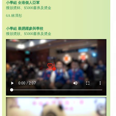
小學組 全港個人亞軍
獲頒奬杯、$5000書券及奬金
6A 林澤彤
小學組 最踴躍參與學校
獲頒奬狀、$5000書券及奬金