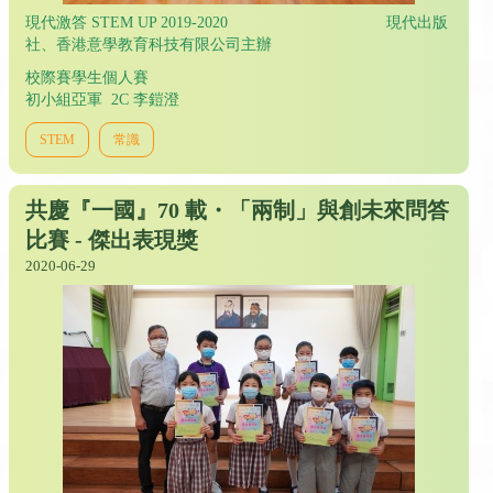
現代激答 STEM UP 2019-2020 現代出版
社、香港意學教育科技有限公司主辦
校際賽學生個人賽
初小組亞軍 2C 李鎧澄
STEM
常識
共慶『一國』70 載・「兩制」與創未來問答
比賽 - 傑出表現獎
2020-06-29