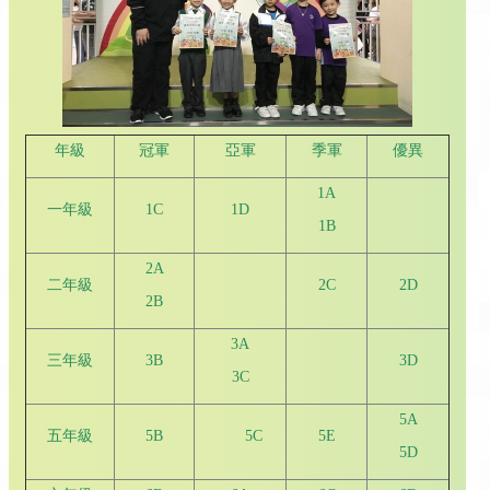
年級
冠軍
亞軍
季軍
優異
1A
一年級
1C
1D
1B
2A
二年級
2C
2D
2B
3A
三年級
3B
3D
3C
5A
五年級
5B
5C
5E
5D