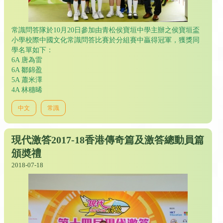
常識問答隊於10月20日參加由青松侯寶垣中學主辦之侯寶垣盃
小學校際中國文化常識問答比賽於分組賽中贏得冠軍，獲獎同
學名單如下：
6A 唐為雷
6A 鄒錦盈
5A 蕭米澤
4A 林穗晞
中文
常識
現代激答2017-18香港傳奇篇及激答總動員篇
頒奬禮
2018-07-18