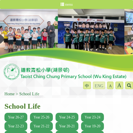
menu
A
中
ENG
A
Home
School Life
School Life
Year 26-27
Year 25-26
Year 24-25
Year 23-24
Year 22-23
Year 21-22
Year 20-21
Year 19-20