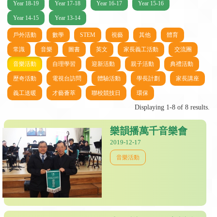
Year 18-19
Year 17-18
Year 16-17
Year 15-16
Year 14-15
Year 13-14
戶外活動
數學
STEM
視藝
其他
體育
常識
音樂
圖書
英文
家長義工活動
交流團
音樂活動
自理學習
迎新活動
親子活動
典禮活動
歷奇活動
電視台訪問
體驗活動
學長計劃
家長講座
義工送暖
才藝薈萃
聯校競技日
環保
Displaying 1-8 of 8 results.
樂韻播萬千音樂會
2019-12-17
音樂活動