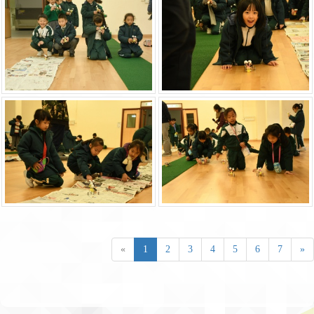
«
1
2
3
4
5
6
7
»