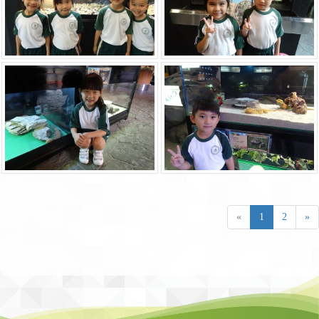
«
1
2
»