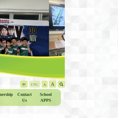
A
中
ENG
A
nership
Contact
School
Us
APPS