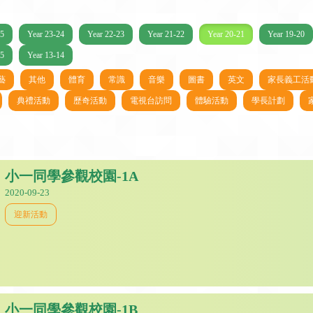
25
Year 23-24
Year 22-23
Year 21-22
Year 20-21
Year 19-20
15
Year 13-14
藝
其他
體育
常識
音樂
圖書
英文
家長義工活
典禮活動
歷奇活動
電視台訪問
體驗活動
學長計劃
小一同學參觀校園-1A
2020-09-23
迎新活動
小一同學參觀校園-1B