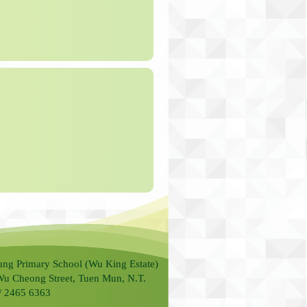
ung Primary School (Wu King Estate)
Wu Cheong Street, Tuen Mun, N.T.
 / 2465 6363