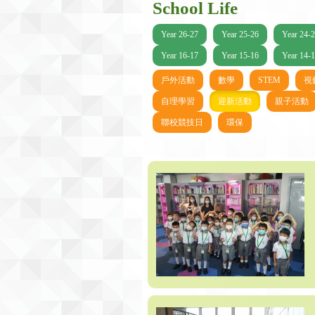
School Life
Year 26-27
Year 25-26
Year 24-
Year 16-17
Year 15-16
Year 14-
戶外活動
數學
STEM
視
自理學習
迎新活動
親子活動
聯校競技日
環保