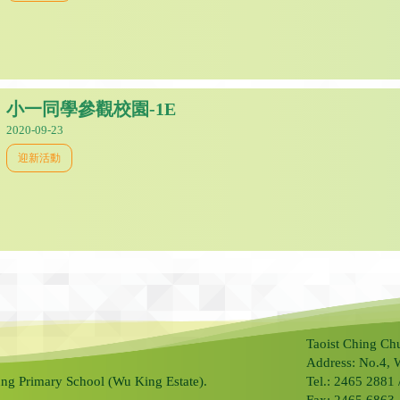
小一同學參觀校園-1E
2020-09-23
迎新活動
Taoist Ching Ch
Address: No.4, 
ng Primary School (Wu King Estate).
Tel.: 2465 2881
Fax: 2465 6863