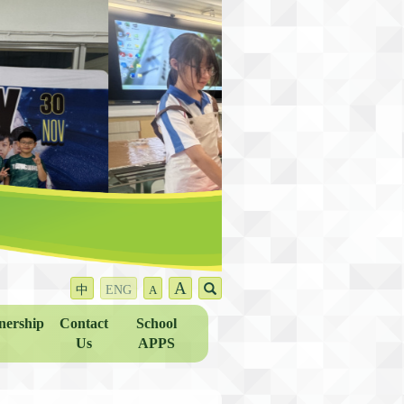
A
中
ENG
A
nership
Contact
School
Us
APPS