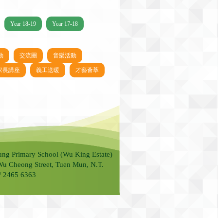
Year 18-19
Year 17-18
動
交流團
音樂活動
家長講座
義工送暖
才藝薈萃
ung Primary School (Wu King Estate)
Wu Cheong Street, Tuen Mun, N.T.
 / 2465 6363