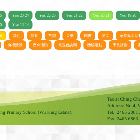
25
Year 23-24
Year 22-23
Year 21-22
Year 20-21
Year 19-20
15
Year 13-14
藝
其他
體育
常識
音樂
圖書
英文
家長義工活
典禮活動
歷奇活動
電視台訪問
體驗活動
學長計劃
Taoist Ching Ch
Address: No.4, 
ng Primary School (Wu King Estate).
Tel.: 2465 2881
Fax: 2465 6863