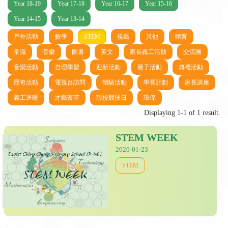
Year 18-19
Year 17-18
Year 16-17
Year 15-16
Year 14-15
Year 13-14
戶外活動
數學
STEM
視藝
其他
體育
常識
音樂
圖書
英文
家長義工活動
交流團
音樂活動
自理學習
迎新活動
親子活動
典禮活動
歷奇活動
電視台訪問
體驗活動
學長計劃
家長講座
義工送暖
才藝薈萃
聯校競技日
環保
Displaying 1-1 of 1 result.
STEM WEEK
2020-01-23
STEM