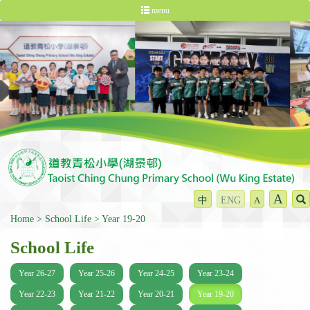
menu
A
中
ENG
A
Home
School Life
Year 19-20
School Life
Year 26-27
Year 25-26
Year 24-25
Year 23-24
Year 22-23
Year 21-22
Year 20-21
Year 19-20