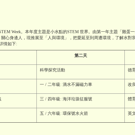
2020舉行STEM Week。本年度主題是小水點的STEM 世界。由第一年主題
，關心身邊人，現推展至「人與環境」，把愛延至到周遭環境，了解水對
，詳情如下:
第二天
科學探究活動
德
一 / 二年級: 滴水不漏磁力車
改
戲
三 / 四年級: 海洋垃圾征服號
體
五 / 六年級: 環保號水火箭
英