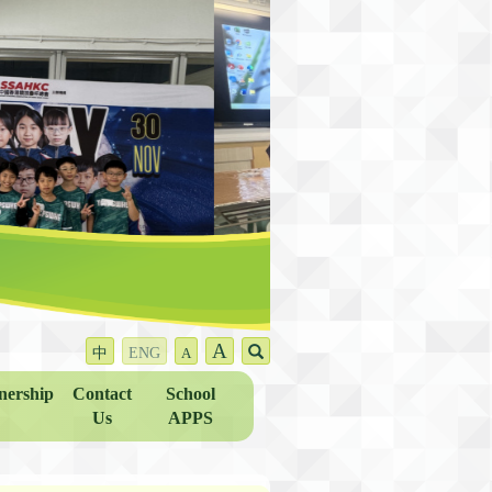
A
中
ENG
A
nership
Contact
School
Us
APPS