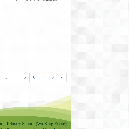
3
4
5
6
7
8
»
ung Primary School (Wu King Estate)