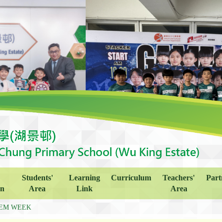
Students'
Learning
Curriculum
Teachers'
Part
on
Area
Link
Area
EM WEEK