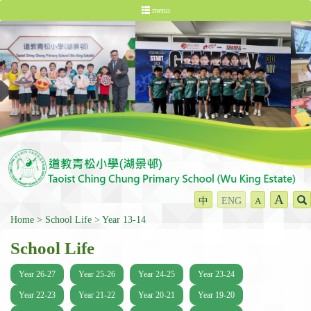
menu
A
中
ENG
A
Home
School Life
Year 13-14
School Life
Year 26-27
Year 25-26
Year 24-25
Year 23-24
Year 22-23
Year 21-22
Year 20-21
Year 19-20