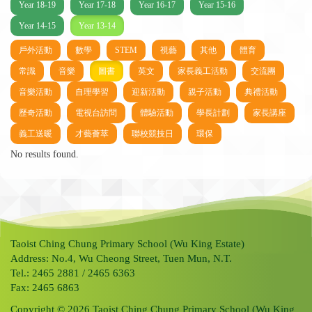
Year 18-19
Year 17-18
Year 16-17
Year 15-16
Year 14-15
Year 13-14
戶外活動
數學
STEM
視藝
其他
體育
常識
音樂
圖書
英文
家長義工活動
交流團
音樂活動
自理學習
迎新活動
親子活動
典禮活動
歷奇活動
電視台訪問
體驗活動
學長計劃
家長講座
義工送暖
才藝薈萃
聯校競技日
環保
No results found.
Taoist Ching Chung Primary School (Wu King Estate)
Address: No.4, Wu Cheong Street, Tuen Mun, N.T.
Tel.: 2465 2881 / 2465 6363
Fax: 2465 6863
Copyright © 2026 Taoist Ching Chung Primary School (Wu King