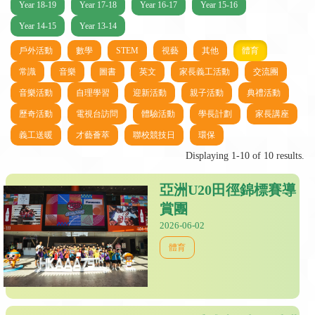
Year 18-19
Year 17-18
Year 16-17
Year 15-16
Year 14-15
Year 13-14
戶外活動
數學
STEM
視藝
其他
體育
常識
音樂
圖書
英文
家長義工活動
交流團
音樂活動
自理學習
迎新活動
親子活動
典禮活動
歷奇活動
電視台訪問
體驗活動
學長計劃
家長講座
義工送暖
才藝薈萃
聯校競技日
環保
Displaying 1-10 of 10 results.
亞洲U20田徑錦標賽導
賞團
2026-06-02
體育