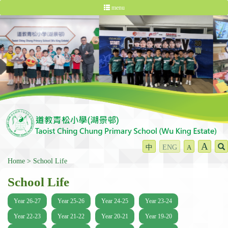
menu
A
中
ENG
A
Home
School Life
School Life
Year 26-27
Year 25-26
Year 24-25
Year 23-24
Year 22-23
Year 21-22
Year 20-21
Year 19-20