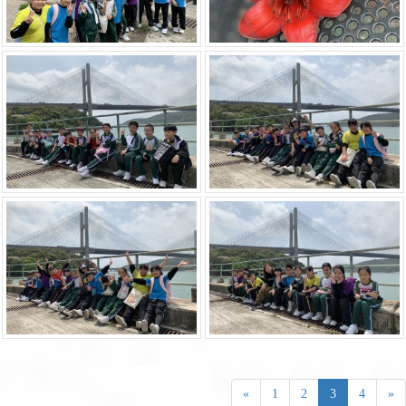
«
1
2
3
4
»